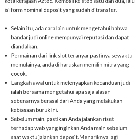
kota kerajaan Aztec. Kembali ke step satu dan dua, lalu
isi form nominal deposit yang sudah ditransfer.
Selain itu, ada cara lain untuk mengetahui bahwa
bandar judi online mempunyai reputasi dan dapat
diandalkan.
Permainan dari link slot teranyar pastinya sewaktu
memulainya, anda di haruskan memilih mitra yang
cocok.
Langkah awal untuk melenyapkan kecanduan judi
ialah bersama mengetahui apa saja alasan
sebenarnya berasal dari Anda yang melakukan
kebiasaan buruk ini.
Sebelum main, pastikan Anda jalankan riset
terhadap web yang inginkan Anda main sebelum
saat waktu jalankan deposit.Menariknya lagi