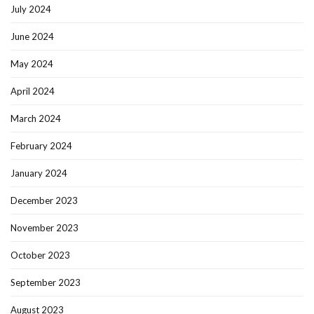
July 2024
June 2024
May 2024
April 2024
March 2024
February 2024
January 2024
December 2023
November 2023
October 2023
September 2023
August 2023