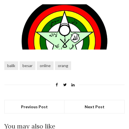
balik
besar
online
orang
Previous Post
Next Post
You may also like