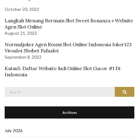
October 20, 2022
Langkah Menang Bermain Slot Sweet Bonanza » Website
Agen Slot Online
August 21, 2022
Normaljoker Agen Resmi Slot Online Indonesia Joker123
Vivoslot Sbobet Fafaslot
September 8, 2022
Katsu5: Daftar Website Judi Online Slot Gacor #1 Di
Indonesia
Search
Search
for:
Archives
July 2026