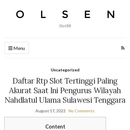
Slot88
Menu
Uncategorized
Daftar Rtp Slot Tertinggi Paling
Akurat Saat Ini Pengurus Wilayah
Nahdlatul Ulama Sulawesi Tenggara
August 17, 2022
No Comments
Content