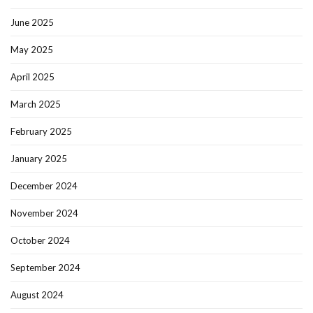
June 2025
May 2025
April 2025
March 2025
February 2025
January 2025
December 2024
November 2024
October 2024
September 2024
August 2024