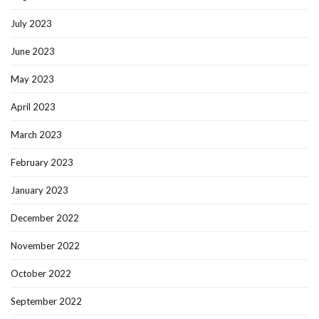
July 2023
June 2023
May 2023
April 2023
March 2023
February 2023
January 2023
December 2022
November 2022
October 2022
September 2022