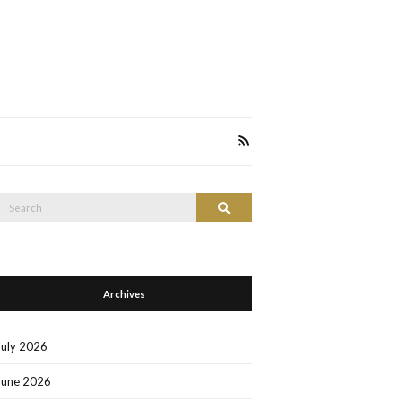
Search
Search
or:
Archives
July 2026
June 2026