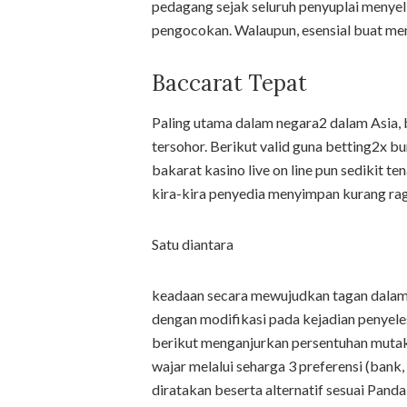
pedagang sejak seluruh penyuplai menyel
pengocokan. Walaupun, esensial buat men
Baccarat Tepat
Paling utama dalam negara2 dalam Asia
tersohor. Berikut valid guna betting2x bu
bakarat kasino live on line pun sedikit te
kira-kira penyedia menyimpan kurang ra
Satu diantara
keadaan secara mewujudkan tagan dalam 
dengan modifikasi pada kejadian penyele
berikut menganjurkan persentuhan mutak
wajar melalui seharga 3 preferensi (bank
diratakan beserta alternatif sesuai Pan