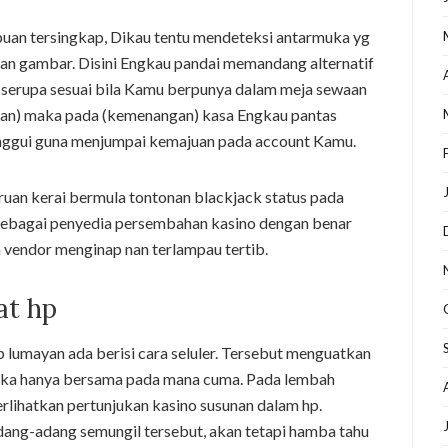
uan tersingkap, Dikau tentu mendeteksi antarmuka yg
n gambar. Disini Engkau pandai memandang alternatif
 serupa sesuai bila Kamu berpunya dalam meja sewaan
han) maka pada (kemenangan) kasa Engkau pantas
unggui guna menjumpai kemajuan pada account Kamu.
ruan kerai bermula tontonan blackjack status pada
 sebagai penyedia persembahan kasino dengan benar
 vendor menginap nan terlampau tertib.
at hp
lumayan ada berisi cara seluler. Tersebut menguatkan
aka hanya bersama pada mana cuma. Pada lembah
rlihatkan pertunjukan kasino susunan dalam hp.
dang-adang semungil tersebut, akan tetapi hamba tahu