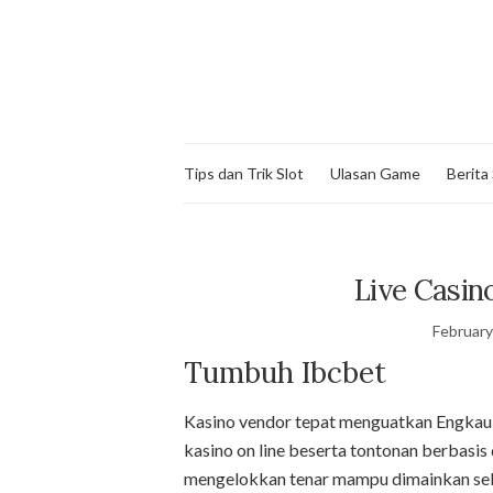
Tips dan Trik Slot
Ulasan Game
Berita
Live Casin
February
Tumbuh Ibcbet
Kasino vendor tepat menguatkan Engkau
kasino on line beserta tontonan berbasis
mengelokkan tenar mampu dimainkan seb