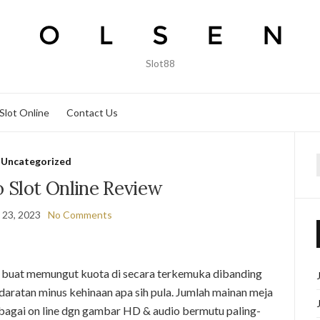
Slot88
 Slot Online
Contact Us
Uncategorized
f
o Slot Online Review
 23, 2023
No Comments
 buat memungut kuota di secara terkemuka dibanding
 daratan minus kehinaan apa sih pula. Jumlah mainan meja
agai on line dgn gambar HD & audio bermutu paling-