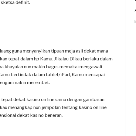
 sketsa definit.
luang guna menyanyikan tipuan meja asli dekat mana
kan tepat dalam hp Kamu. Jikalau Dikau berlaku dalam
ama khayalan nun makin bagus memakai mengawali
Kamu bertindak dalam tablet/iPad, Kamu mencapai
 dengan makin merembet.
tepat dekat kasino on line sama dengan gambaran
kau menangkap nun jempolan tentang kasino on line
nsional dekat kasino beneran.