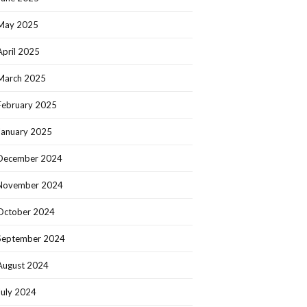
May 2025
April 2025
March 2025
February 2025
January 2025
December 2024
November 2024
October 2024
September 2024
August 2024
July 2024