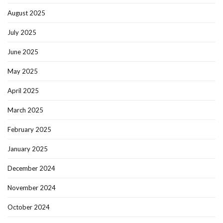
August 2025
July 2025
June 2025
May 2025
April 2025
March 2025
February 2025
January 2025
December 2024
November 2024
October 2024