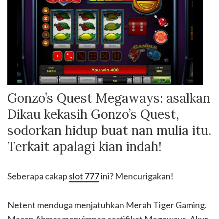
Gonzo’s Quest Megaways: asalkan
Dikau kekasih Gonzo’s Quest,
sodorkan hidup buat nan mulia itu.
Terkait apalagi kian indah!
Seberapa cakap
slot 777
ini? Mencurigakan!
Netent menduga menjatuhkan Merah Tiger Gaming.