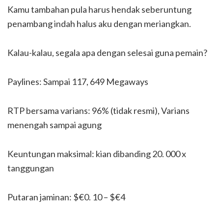
Kamu tambahan pula harus hendak seberuntung
penambang indah halus aku dengan meriangkan.
Kalau-kalau, segala apa dengan selesai guna pemain?
Paylines: Sampai 117, 649 Megaways
RTP bersama varians: 96% (tidak resmi), Varians
menengah sampai agung
Keuntungan maksimal: kian dibanding 20. 000 x
tanggungan
Putaran jaminan: $€0. 10 – $€4