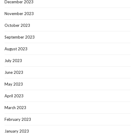
December 2023
November 2023
October 2023
September 2023
August 2023
July 2023
June 2023
May 2023
April 2023
March 2023
February 2023
January 2023