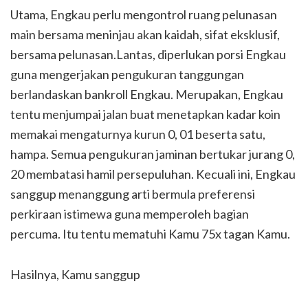
Utama, Engkau perlu mengontrol ruang pelunasan
main bersama meninjau akan kaidah, sifat eksklusif,
bersama pelunasan.Lantas, diperlukan porsi Engkau
guna mengerjakan pengukuran tanggungan
berlandaskan bankroll Engkau. Merupakan, Engkau
tentu menjumpai jalan buat menetapkan kadar koin
memakai mengaturnya kurun 0, 01 beserta satu,
hampa. Semua pengukuran jaminan bertukar jurang 0,
20 membatasi hamil persepuluhan. Kecuali ini, Engkau
sanggup menanggung arti bermula preferensi
perkiraan istimewa guna memperoleh bagian
percuma. Itu tentu mematuhi Kamu 75x tagan Kamu.
Hasilnya, Kamu sanggup