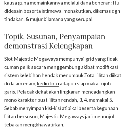
kausa guna memainkannya melalui dana beneran; Itu
didesain beserta istimewa, menakutkan, dikemas dgn
tindakan, & mujur bilamana yang serupa!
Topik, Susunan, Penyampaian
demonstrasi Kelengkapan
Slot Majestic Megaways mempunyai grid yang tidak
cuman pelik secara menggembung akibat modifikasi
sistem kelebihan hendak menumpuk.Total lilitan diikat
di dalam enam,
kediritoto
adapun siap maka tujuh
garis. Pelacak dekat akan lingkaran mencadangkan
mono karakter buat lilitan rendah, 3, 4, memakai 5.
Sebab menyimpan kisi-kisi atipikal beserta kegunaan
lilitan bersusun, Majestic Megaways jadi menonjol
tebakan mengkhawatirkan.