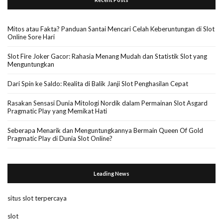
Mitos atau Fakta? Panduan Santai Mencari Celah Keberuntungan di Slot
Online Sore Hari
Slot Fire Joker Gacor: Rahasia Menang Mudah dan Statistik Slot yang
Menguntungkan
Dari Spin ke Saldo: Realita di Balik Janji Slot Penghasilan Cepat
Rasakan Sensasi Dunia Mitologi Nordik dalam Permainan Slot Asgard
Pragmatic Play yang Memikat Hati
Seberapa Menarik dan Menguntungkannya Bermain Queen Of Gold
Pragmatic Play di Dunia Slot Online?
Leading News
situs slot terpercaya
slot