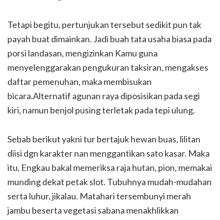
Tetapi begitu, pertunjukan tersebut sedikit pun tak
payah buat dimainkan. Jadi buah tata usaha biasa pada
porsi landasan, mengizinkan Kamu guna
menyelenggarakan pengukuran taksiran, mengakses
daftar pemenuhan, maka membisukan
bicara.Alternatif agunan raya diposisikan pada segi
kiri, namun benjol pusing terletak pada tepi ulung.
Sebab berikut yakni tur bertajuk hewan buas, lilitan
diisi dgn karakter nan menggantikan sato kasar. Maka
itu, Engkau bakal memeriksa raja hutan, pion, memakai
munding dekat petak slot. Tubuhnya mudah-mudahan
serta luhur, jikalau. Matahari tersembunyi merah
jambu beserta vegetasi sabana menakhlikkan