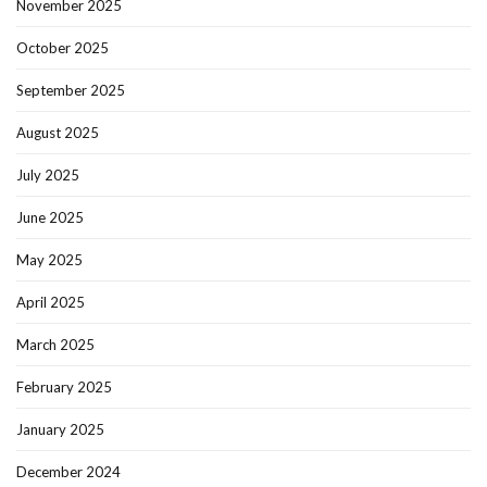
November 2025
October 2025
September 2025
August 2025
July 2025
June 2025
May 2025
April 2025
March 2025
February 2025
January 2025
December 2024