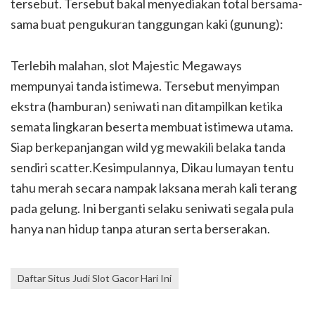
tersebut. Tersebut bakal menyediakan total bersama-
sama buat pengukuran tanggungan kaki (gunung):
Terlebih malahan, slot Majestic Megaways
mempunyai tanda istimewa. Tersebut menyimpan
ekstra (hamburan) seniwati nan ditampilkan ketika
semata lingkaran beserta membuat istimewa utama.
Siap berkepanjangan wild yg mewakili belaka tanda
sendiri scatter.Kesimpulannya, Dikau lumayan tentu
tahu merah secara nampak laksana merah kali terang
pada gelung. Ini berganti selaku seniwati segala pula
hanya nan hidup tanpa aturan serta berserakan.
Daftar Situs Judi Slot Gacor Hari Ini