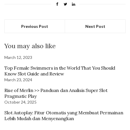
Previous Post
Next Post
You may also like
March 12, 2023
Top Female Swimmers in the World That You Should
Know Slot Guide and Review
March 23, 2024
Rise of Merlin >> Panduan dan Analisis Super Slot
Pragmatic Play
October 24, 2025
Slot Autoplay: Fitur Otomatis yang Membuat Permainan
Lebih Mudah dan Menyenangkan