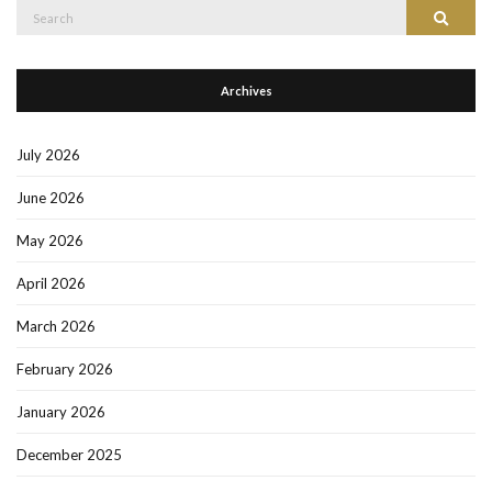
Search
Search
for:
Archives
July 2026
June 2026
May 2026
April 2026
March 2026
February 2026
January 2026
December 2025