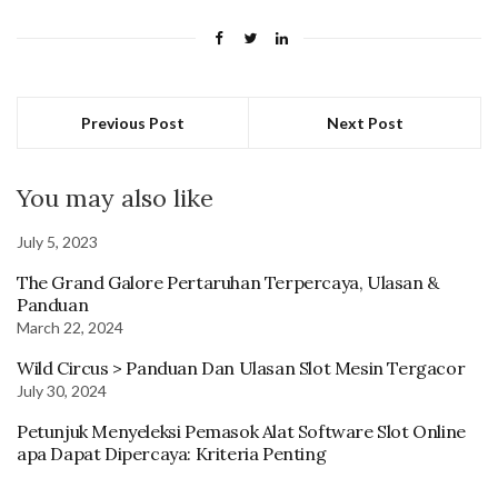
Previous Post
Next Post
You may also like
July 5, 2023
The Grand Galore Pertaruhan Terpercaya, Ulasan &
Panduan
March 22, 2024
Wild Circus > Panduan Dan Ulasan Slot Mesin Tergacor
July 30, 2024
Petunjuk Menyeleksi Pemasok Alat Software Slot Online
apa Dapat Dipercaya: Kriteria Penting