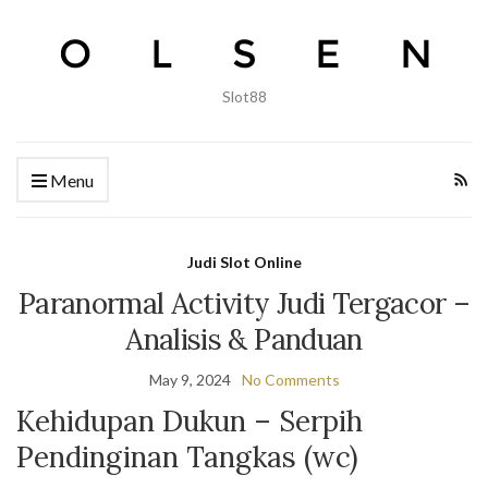
Slot88
Menu
Judi Slot Online
Paranormal Activity Judi Tergacor –
Analisis & Panduan
May 9, 2024
No Comments
Kehidupan Dukun – Serpih
Pendinginan Tangkas (wc)