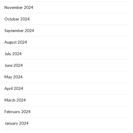
November 2024
October 2024
September 2024
August 2024
July 2024
June 2024
May 2024
April 2024
March 2024
February 2024
January 2024