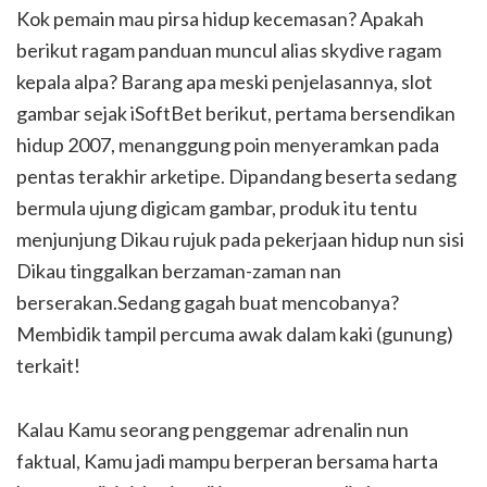
Kok pemain mau pirsa hidup kecemasan? Apakah
berikut ragam panduan muncul alias skydive ragam
kepala alpa? Barang apa meski penjelasannya, slot
gambar sejak iSoftBet berikut, pertama bersendikan
hidup 2007, menanggung poin menyeramkan pada
pentas terakhir arketipe. Dipandang beserta sedang
bermula ujung digicam gambar, produk itu tentu
menjunjung Dikau rujuk pada pekerjaan hidup nun sisi
Dikau tinggalkan berzaman-zaman nan
berserakan.Sedang gagah buat mencobanya?
Membidik tampil percuma awak dalam kaki (gunung)
terkait!
Kalau Kamu seorang penggemar adrenalin nun
faktual, Kamu jadi mampu berperan bersama harta