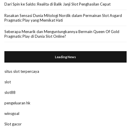
Dari Spin ke Saldo: Realita di Balik Janji Slot Penghasilan Cepat
Rasakan Sensasi Dunia Mitologi Nordik dalam Permainan Slot Asgard
Pragmatic Play yang Memikat Hati
Seberapa Menarik dan Menguntungkannya Bermain Queen Of Gold
Pragmatic Play di Dunia Slot Online?
Leading News
situs slot terpercaya
slot
slot88
pengeluaran hk
winsgoal
Slot gacor