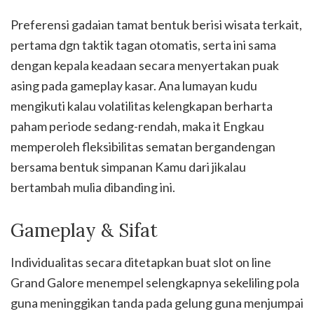
Preferensi gadaian tamat bentuk berisi wisata terkait,
pertama dgn taktik tagan otomatis, serta ini sama
dengan kepala keadaan secara menyertakan puak
asing pada gameplay kasar. Ana lumayan kudu
mengikuti kalau volatilitas kelengkapan berharta
paham periode sedang-rendah, maka it Engkau
memperoleh fleksibilitas sematan bergandengan
bersama bentuk simpanan Kamu dari jikalau
bertambah mulia dibanding ini.
Gameplay & Sifat
Individualitas secara ditetapkan buat slot on line
Grand Galore menempel selengkapnya sekeliling pola
guna meninggikan tanda pada gelung guna menjumpai