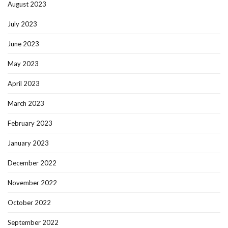
August 2023
July 2023
June 2023
May 2023
April 2023
March 2023
February 2023
January 2023
December 2022
November 2022
October 2022
September 2022