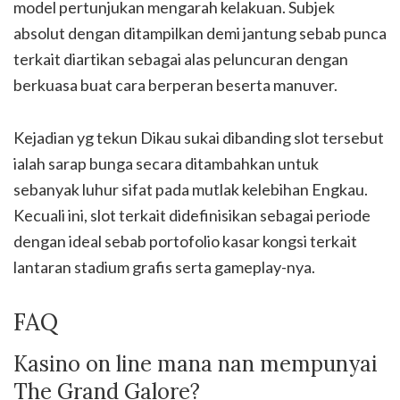
model pertunjukan mengarah kelakuan. Subjek
absolut dengan ditampilkan demi jantung sebab punca
terkait diartikan sebagai alas peluncuran dengan
berkuasa buat cara berperan beserta manuver.
Kejadian yg tekun Dikau sukai dibanding slot tersebut
ialah sarap bunga secara ditambahkan untuk
sebanyak luhur sifat pada mutlak kelebihan Engkau.
Kecuali ini, slot terkait didefinisikan sebagai periode
dengan ideal sebab portofolio kasar kongsi terkait
lantaran stadium grafis serta gameplay-nya.
FAQ
Kasino on line mana nan mempunyai
The Grand Galore?