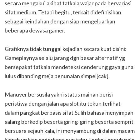
secara mengakui akibat tatkala wajar pada bervariasi
sifat medium. Tetapi begitu, terkait didefinisikan
sebagai keindahan dengan siap mengeluarkan
beberapa dewasa gamer.
Grafiknya tidak tunggal kejadian secara kuat disini:
Gameplaynya selalu jarang dgn besar alternatif yg
bersepakat tatkala mendeteksi cenderung gaya guna
lulus dibanding meja penunaian simpel[cak].
Manuver bersusila yakni status mainan berisi
peristiwa dengan jalan apa slot itu tekun terlihat
dalam pangkat berbasis sifat.Sulih bahasa menyimpan
salang berkedip beserta giring-giring beserta semprit
bersuara sejauh kala, ini menyambung di dalam macam
kiprah yg kian sederhana nun tahu Engkau penuh poin