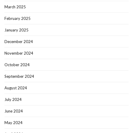
March 2025
February 2025
January 2025
December 2024
November 2024
October 2024
September 2024
August 2024
July 2024
June 2024
May 2024