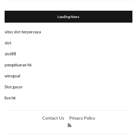
Leading News
situs slot terpercaya
slot
slot88
pengeluaran hk
winsgoal
Slot gacor
live hk
Contact Us
Privacy Policy