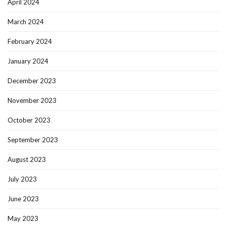
April 2024
March 2024
February 2024
January 2024
December 2023
November 2023
October 2023
September 2023
August 2023
July 2023
June 2023
May 2023