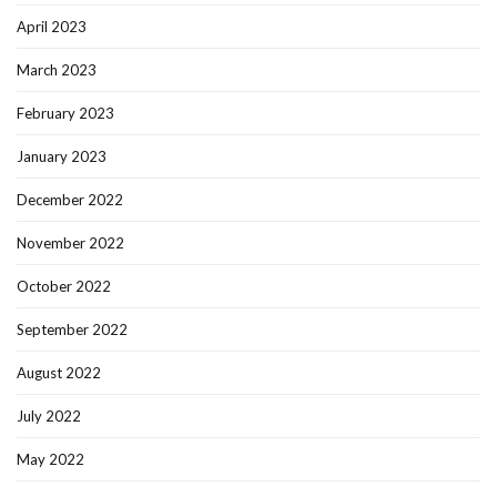
April 2023
March 2023
February 2023
January 2023
December 2022
November 2022
October 2022
September 2022
August 2022
July 2022
May 2022