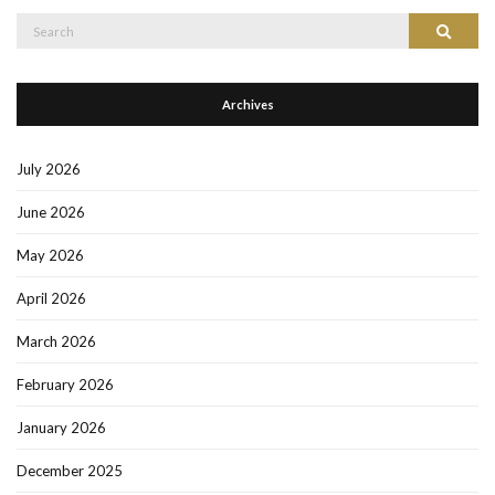
Search
Search
for:
Archives
July 2026
June 2026
May 2026
April 2026
March 2026
February 2026
January 2026
December 2025