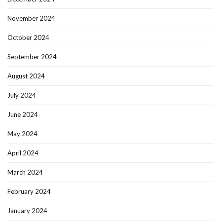
November 2024
October 2024
September 2024
August 2024
July 2024
June 2024
May 2024
April 2024
March 2024
February 2024
January 2024