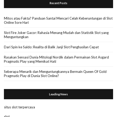
Recent Posts
Mitos atau Fakta? Panduan Santai Mencari Celah Keberuntungan di Slot
Online Sore Hari
Slot Fire Joker Gacor: Rahasia Menang Mudah dan Statistik Slot yang
Menguntungkan
Dari Spin ke Saldo: Realita di Balik Janji Slot Penghasilan Cepat
Rasakan Sensasi Dunia Mitologi Nordik dalam Permainan Slot Asgard
Pragmatic Play yang Memikat Hati
Seberapa Menarik dan Menguntungkannya Bermain Queen Of Gold
Pragmatic Play di Dunia Slot Online?
Leading News
situs slot terpercaya
slot