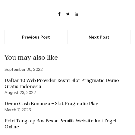
Previous Post
Next Post
You may also like
September 30, 2022
Daftar 10 Web Provider Resmi Slot Pragmatic Demo
Gratis Indonesia
August 23, 2022
Demo Cash Bonanza – Slot Pragmatic Play
March 7, 2023
Polri Tangkap Bos Besar Pemilik Website Judi Togel
Online