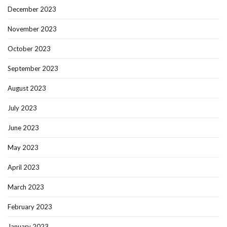
December 2023
November 2023
October 2023
September 2023
August 2023
July 2023
June 2023
May 2023
April 2023
March 2023
February 2023
January 2023